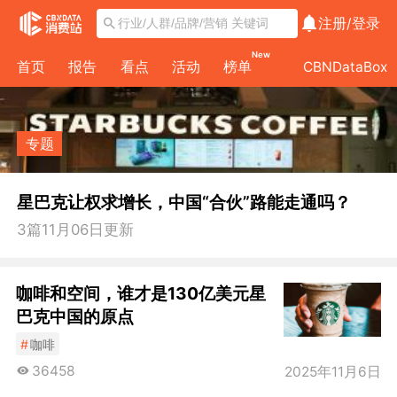
注册/
登录
New
首页
报告
看点
活动
榜单
CBNDataBox
专题
星巴克让权求增长，中国“合伙”路能走通吗？
3
篇
11月06日
更新
咖啡和空间，谁才是130亿美元星
巴克中国的原点
#
咖啡
36458
2025年11月6日