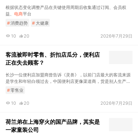
根据状态变化调整产品在关键使用周期后收集通过订阅、会员权
益、
电商
平台
#
消费趋势
#
大健康
10
20
2026年7月29日
客流被即时零售、折扣店瓜分，便利店
正在失去顾客？
长沙一位便利店加盟商曾告诉《灵兽》，以前门店最大的客流来源
是学生和年轻白领过去，中国便利店更像渠道商，货是别人生产
的，品牌是别人的，自己只是卖货饭团、鲜食和短保商品，这些东
#
零售业
西无法在零食店全买到，也无法完全被
电商
替代对消费者来说，能
有更好的商品、服务和体验；对加盟商来说，能有更好的客流以及
10
20
2026年7月29日
更强的单店经营能力离得近”获得增长，今天消费者拥有太多选择，
即时零售、零食折扣店、
电商
平台
荷兰弟在上海穿火的国产品牌，其实是
一家童装公司