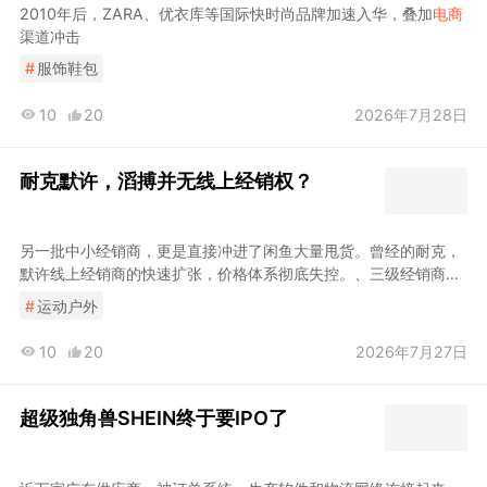
2010年后，ZARA、优衣库等国际快时尚品牌加速入华，叠加
电商
渠道冲击
#
服饰鞋包
10
20
2026年7月28日
耐克默许，滔搏并无线上经销权？
另一批中小经销商，更是直接冲进了闲鱼大量甩货。曾经的耐克，
默许线上经销商的快速扩张，价格体系彻底失控。、三级经销商的
任务。耐克在线上渠道的运营方面长期缺位，滔搏反而率先一步入
#
运动户外
驻了各大
电商
平台这种价格失控，不能简单归咎于经销商。
10
20
2026年7月27日
超级独角兽SHEIN终于要IPO了