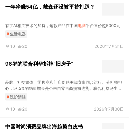
一年净赚54亿，戴森还没被平替打趴？
有了AI相关技术的加持，这款产品在中国
电商
平台售价超5000元
#
生活电器
10
20
2026年7月31日
96岁的联合利华拆掉“旧房子”
品牌、社交媒体、零售商和门店促销围绕赛事同步运行。分析师担
心，5\.5%的销量增长是否来自零售商提前进货。联合利华诞生于
1930年，由英国肥皂制造商LeverBrothersGrüns成立时间不长，
#
洗护清洁
把绿色营养补充剂做成软糖，主要通过
电商
、管理层把改善归功于
高端创新、数字化和
电商
执行。
10
20
2026年7月30日
中国时尚消费品牌出海趋势白皮书