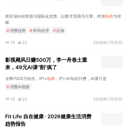
挥区域科创资源与国际化优势，以数字贸易为引擎、跨境
电商
为突
破
#
消费趋势
#
时尚经济
#
出海
10
20
2026年7月30日
影视飓风日赚500万，李一舟卷土重
来，49元AI课“割”疯了
全网7000万粉丝，IP\+
电商
，IP\+AI知识付费，AI课只是
#
消费AI观察
10
20
2026年7月30日
Fit Life 自在健康 · 2026健康生活消费
趋势报告