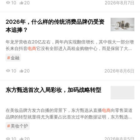
10
20
2026年8月7日
2026年，什么样的传统消费品牌仍受资
本追捧？
年龙牙营收在20亿左右，两年内实现翻倍增长，其中很大一部分增
长来自抖音
电商
它没有全部进入高租金购物中心，而是保留了大量
写字楼和底商门店，且线下是BLACKHEAD的销售大头，现正在门
#
金融
店快速扩张期，赢商网数据显示目前已经达到
10
20
2026年8月6日
东方甄选首次入局彩妆，加码战略转型
在美妆品牌方发力自播的背景下，东方甄选从直播
电商
向零售渠道
品牌的转型就显得尤为重要占比首次过半的数据证明，东方甄选正
在试图用“自营”这把钥匙，打开直播
电商
下半场的增长新通道
#
美妆个护
10
20
2026年8月5日