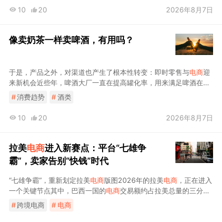
10
20
2026年8月7日
像卖奶茶一样卖啤酒，有用吗？
于是，产品之外，对渠道也产生了根本性转变：即时零售与
电商
迎
来新机会近些年，啤酒大厂一直在提高罐化率，用来满足啤酒在
电
商
市场的流动罐化率走
电商
渠道，提高了啤酒的包装和仓储物流成
#
消费趋势
#
酒类
本。部分啤酒品种对新鲜度要求极高，
电商
未必能匹配需求。大家
在餐厅吃饭时点几瓶啤酒，或者到小区附近的超市买点啤酒回家
10
20
2026年8月7日
喝，遇上优惠季偶尔会在
电商
渠道囤货
拉美
电商
进入新赛点：平台“七雄争
霸”，卖家告别“快钱”时代
“七雄争霸”，重新划定拉美
电商
版图2026年的拉美
电商
，正在进入
一个关键节点其中，巴西一国的
电商
交易额约占拉美总量的三分之
一，网购用户逼近来源：巴西
电商
协会美客多作为拉美本土
电商
巨
#
跨境电商
#
电商
头，二十多年来，已建立起一套覆盖
电商
、物流、支付的完整生态
系统。墨西哥市场对于跨境
电商
的税务合规也在收紧。