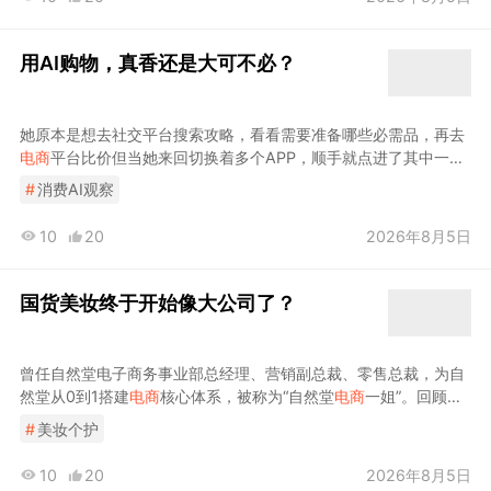
用AI购物，真香还是大可不必？
她原本是想去社交平台搜索攻略，看看需要准备哪些必需品，再去
电商
平台比价但当她来回切换着多个APP，顺手就点进了其中一个
电商
平台的AI于是，刘英迪索性把问题抛给了
电商
平台的AI导购和
#
消费AI观察
豆包等AI助手当其中一个
电商
平台的AI助手迅速回应称，“健身入门
其实不用买太多且因为商品都集中于同一平台，刘英迪仍然要切换
10
20
2026年8月5日
至其他
电商
平台比价
国货美妆终于开始像大公司了？
曾任自然堂电子商务事业部总经理、营销副总裁、零售总裁，为自
然堂从0到1搭建
电商
核心体系，被称为“自然堂
电商
一姐”。回顾行
业发展脉络，十年前
电商
总监刚兴起，五年前新零售总裁成标配珀
#
美妆个护
莱雅首席科学官黄虎、逸仙
电商
首席科学官承静便是典型代表，二
人深耕国际美妆研发多年
10
20
2026年8月5日