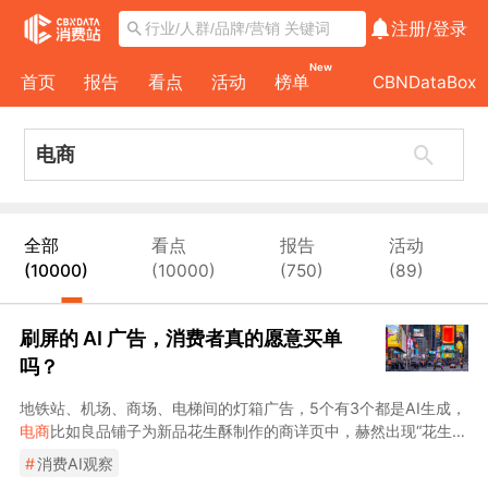
注册/
登录
New
首页
报告
看点
活动
榜单
CBNDataBox
全部
看点
报告
活动
(10000)
(10000)
(750)
(89)
刷屏的 AI 广告，消费者真的愿意买单
吗？
地铁站、机场、商场、电梯间的灯箱广告，5个有3个都是AI生成，
电商
比如良品铺子为新品花生酥制作的商详页中，赫然出现“花生上
树”的画面
#
消费AI观察