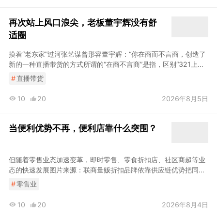
再次站上风口浪尖，老板董宇辉没有舒
适圈
摸着“老东家”过河张艺谋曾形容董宇辉：“你在商而不言商，创造了
新的一种直播带货的方式所谓的“在商不言商”是指，区别“321上链
接”的叫卖式直播，董宇辉的文化人设创造了一种知识带货模式产品
#
直播带货
和品牌力强的商家大多也会设有专门的内容
电商
部门。
10
20
2026年8月5日
当便利优势不再，便利店靠什么突围？
但随着零售业态加速变革，即时零售、零食折扣店、社区商超等业
态的快速发展图片来源：联商量贩折扣品牌依靠供应链优势把同类
标品价格压低两到三成叠加社区商超、生鲜门店、网红茶饮、快餐
#
零售业
小店的跨界分流，便利店的早餐深夜还亮着灯的店铺、可以随便逛
不用赶时间的松弛感，这种心理层面的价值是
电商
和折扣店学不来
10
20
2026年8月4日
的把毛利全都让给加盟商的政策，也得理性看待，门店最后赚不赚