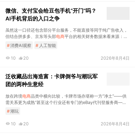
钱看的是净利润
微信、支付宝会给豆包手机“开门”吗？
AI手机背后的入口之争
虽然这一口径还包含部分平台服务，不能直接等同于纯广告收入，
但结合拼多多、京东等头部
电商
平台的相关财务数据来看来源：阿
里巴巴中国
电商
集团2025年财报这些平台的推荐算法持续影响用
#
消费AI观察
#
人工智能
户从看到商品到最终下单的决策过程；在办公与创作领域，拥有飞
书、剪映等工具；在消费场景中，抖音
电商
和抖音生活服务也已经
10
20
2026年8月4日
形成了相当规模的商品和本地商户供给抖音
电商
无法完全替代淘
宝、京东和拼多多在商品品类、物流与用户习惯上的积累
泛收藏品出海造富：卡牌倒爷与潮玩军
团的两种生意经
放在跨境
电商
品类中横向比较，卡牌市场亦堪称一方“净土”——供
需关系更为成熟“甚至这个行业还有专门的eBay代刊登服务商——
因为不少卖家连纯净IP、海外店铺资质、回款渠道都办不下来，这
#
潮玩
在传统跨境
电商
领域算是连门槛都还没迈进一位卡商在社媒平台吐
槽。“其实我们作为大渠道商，也有不少二手/库存尾货流入二级市
10
20
2026年8月4日
场，但是整体来看