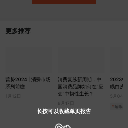
更多推荐
营势2024 | 消费市场
消费复苏新周期，中
2023
系列前瞻
国消费品牌如何在“应
眠白皮
变”中韧性生长？
1月12日
5月04日
8月17日
#
睡眠经
长按可以收藏单页报告