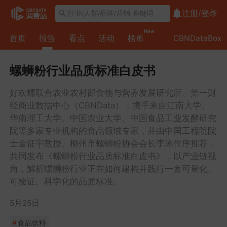
注册/
登录
第
New
首页
报告
看点
活动
榜单
CBNDataBox
一
章
第
螺蛳粉行业品质标准白皮书
二
好欢螺联合农业农村部食物与营养发展研究所、第一财
章
第
经商业数据中心（CBNData），携手来自江南大学、
三
华南理工大学、中国农业大学、中国食品工业发酵研究
院等多家专业机构的食品领域专家，并由中国工程院院
章
第
士金征宇教授、柳州市螺蛳粉协会会长李冰作序推荐，
四
共同发布《螺蛳粉行业品质标准白皮书》，以产业链视
角，解析螺蛳粉行业正在如何建构并践行一套可量化、
章
可验证、科学化的品质标准。
5月25日
#
食品饮料