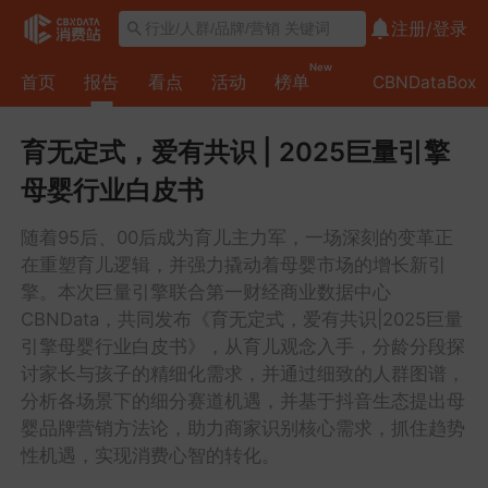
注册/
登录
New
首页
报告
看点
活动
榜单
CBNDataBox
育无定式，爱有共识 | 2025巨量引擎
母婴行业白皮书
随着95后、00后成为育儿主力军，一场深刻的变革正
在重塑育儿逻辑，并强力撬动着母婴市场的增长新引
擎。本次巨量引擎联合第一财经商业数据中心
CBNData，共同发布《育无定式，爱有共识|2025巨量
引擎母婴行业白皮书》，从育儿观念入手，分龄分段探
讨家长与孩子的精细化需求，并通过细致的人群图谱，
分析各场景下的细分赛道机遇，并基于抖音生态提出母
婴品牌营销方法论，助力商家识别核心需求，抓住趋势
性机遇，实现消费心智的转化。