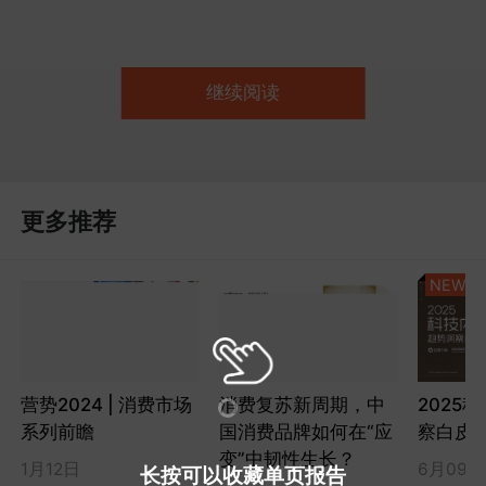
继续阅读
更多推荐
NEW
营势2024 | 消费市场
消费复苏新周期，中
2025
系列前瞻
国消费品牌如何在“应
察白皮
变”中韧性生长？
1月12日
6月09日
长按可以收藏单页报告