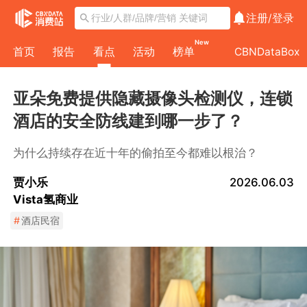
注册/
登录
New
首页
报告
看点
活动
榜单
CBNDataBox
亚朵免费提供隐藏摄像头检测仪，连锁
酒店的安全防线建到哪一步了？
为什么持续存在近十年的偷拍至今都难以根治？
贾小乐
2026.06.03
Vista氢商业
#
酒店民宿