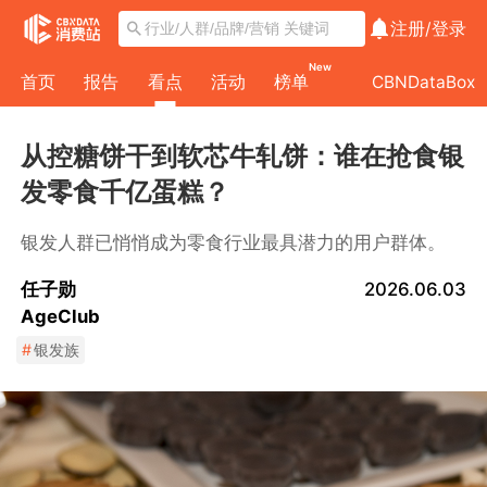
注册/
登录
New
首页
报告
看点
活动
榜单
CBNDataBox
从控糖饼干到软芯牛轧饼：谁在抢食银
发零食千亿蛋糕？
银发人群已悄悄成为零食行业最具潜力的用户群体。
任子勋
2026.06.03
AgeClub
#
银发族