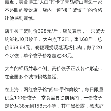
最近，美食博主“大白”打卡了青岛崂山海边一家
不起眼的餐饮店，店内一道“梭子蟹饺子”的价格
让他感到震惊。
店里梭子蟹时价398元/斤，店员表示，一只蟹大
约能包10只饺子。大白点了2只，重1.68斤，总
价668.64元。螃蟹现捞现蒸现场扒肉，做了20
个水饺，单个饺子价格超过33元。
大白的经历并非个例。高价饺子正以各种形态，
在全国多个城市悄然蔓延。
在上海，网红饺子馆“贰年·手作鲜饺”，每日限量
供应100份饺子，堂食需要提前预约，一份饺子
定价从38元到158元不等，其中黑松露，黑虎虾