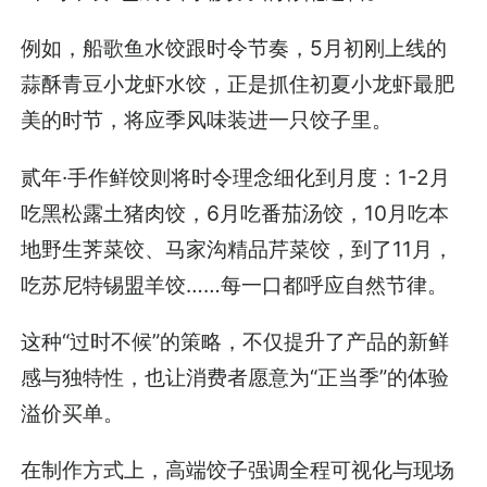
例如，船歌鱼水饺跟时令节奏，5月初刚上线的
蒜酥青豆小龙虾水饺，正是抓住初夏小龙虾最肥
美的时节，将应季风味装进一只饺子里。
贰年·手作鲜饺则将时令理念细化到月度：1-2月
吃黑松露土猪肉饺，6月吃番茄汤饺，10月吃本
地野生荠菜饺、马家沟精品芹菜饺，到了11月，
吃苏尼特锡盟羊饺……每一口都呼应自然节律。
这种“过时不候”的策略，不仅提升了产品的新鲜
感与独特性，也让消费者愿意为“正当季”的体验
溢价买单。
在制作方式上，高端饺子强调全程可视化与现场