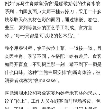
例如“赤马生肖鲅鱼汤饺”是船歌始创的生肖水饺
系列，由国宴面点大师王桂云操刀，采用二十多
块萃取天然食材色彩的面团，通过镶嵌、卷包、
叠压、罗列等复杂的面艺手工制成。官方宣
称，“每一只都是‘可以吃的艺术品’。”
整个用餐过程，饺子按位上菜、一道接一道，且
会因生肖、季节不同，在搭配上略有差异。食客
如同开盲盒，不到揭盖那一刻，猜不到下一颗是
什么口味。这种“全凭主厨安排”的新奇体验，被
消费者戏称为“饺makase”。
喜鼎海胆水饺和喜鼎家宴均参考米其林的形式，
饺子“位上”，工作人员在顾客面前现场擀皮、包
制、下锅，一颗一颗煮好，一只一只端上餐桌，