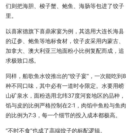
们则把海胆、梭子蟹、鲍鱼、海肠等包进了饺子
里。
以喜家德旗下喜鼎家宴为例，其选用大连长海县
的辽参、鲍鱼等地标食材，饺子皮采用内蒙古、
加拿大、澳大利亚三地面粉小比例复配而成，追
求极致口感。
同样，船歌鱼水饺推出的“饺子宴”，一次能吃到8
种不同口味，其中必有一道时令限定。水要用崂
山矿泉水，面粉选用北纬37度河套地区的品种，
馅与皮的比例严格控制在2:1，肉馅中鱼粒与鱼肉
的比例为7:3，每一个细节的投入成本都极高。
“不时不食”也成了高端饺子的标配逻辑。