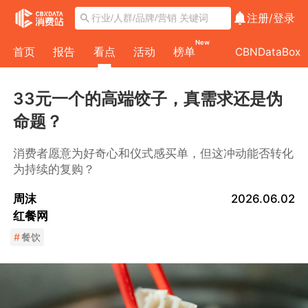
注册/
登录
New
首页
报告
看点
活动
榜单
CBNDataBox
33元一个的高端饺子，真需求还是伪
命题？
消费者愿意为好奇心和仪式感买单，但这冲动能否转化
为持续的复购？
周沫
2026.06.02
红餐网
#
餐饮