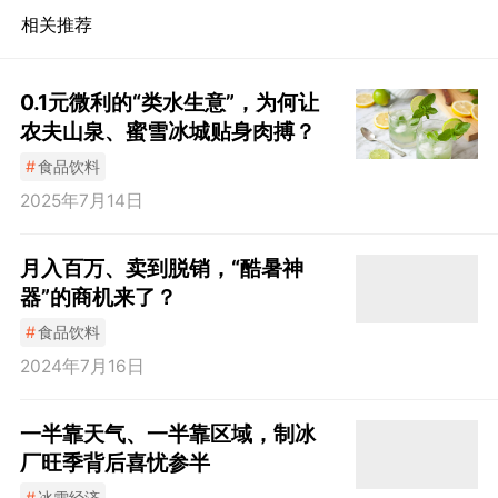
相关推荐
0.1元微利的“类水生意”，为何让
农夫山泉、蜜雪冰城贴身肉搏？
#
食品饮料
2025年7月14日
月入百万、卖到脱销，“酷暑神
器”的商机来了？
#
食品饮料
2024年7月16日
一半靠天气、一半靠区域，制冰
厂旺季背后喜忧参半
#
冰雪经济