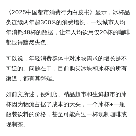
《2025中国都市消费行为白皮书》显示，冰杯品
类连续两年超300%的消费增长，一线城市人均
年消耗48杯的数据，让年人均饮用仅20杯的咖啡
都显得黯然失色。
可以说，年轻消费群体中对冰块需求的增长是不
可逆的。问题在于，目前购买冰块和冰杯的所有
渠道，都有其弊端。
如前文所述，便利店、精品超市和生鲜超市的冰
杯因为物流占据了成本的大头，一个冰杯+一瓶
瓶装饮料的价格，甚至可能高过一杯现制咖啡或
现制茶。