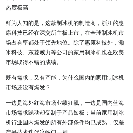
热度极高。
鲜为人知的是，这款制冰机的制造商，浙江的惠
康科技已经在深交所主板上市，在全球制冰机市
场占有率都处于领先地位。除了惠康科技外，灏
米科技、东菱威力等公司的家用制冰机也在欧美
市场取得不错的成绩。
既有需求，又有产能，为什么国内的家用制冰机
市场还没有爆发？
一边是海外红海市场业绩狂飙，一边是国内蓝海
市场需求躁动却受制于产品短板；当前家用制冰
机行业国内爆发的所有外部条件均已成熟，仅差
产品技术迭代这临门一脚。