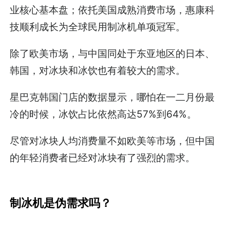
业核心基本盘；依托美国成熟消费市场，惠康科
技顺利成长为全球民用制冰机单项冠军。
除了欧美市场，与中国同处于东亚地区的日本、
韩国，对冰块和冰饮也有着较大的需求。
星巴克韩国门店的数据显示，哪怕在一二月份最
冷的时候，冰饮占比依然高达57%到64%。
尽管对冰块人均消费量不如欧美等市场，但中国
的年轻消费者已经对冰块有了强烈的需求。
制冰机是伪需求吗？