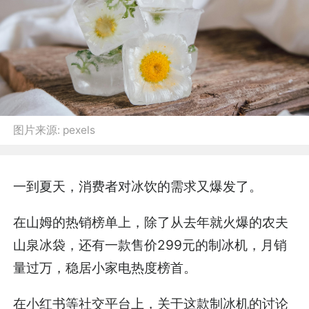
图片来源:
pexels
一到夏天，消费者对冰饮的需求又爆发了。
在山姆的热销榜单上，除了从去年就火爆的农夫
山泉冰袋，还有一款售价299元的制冰机，月销
量过万，稳居小家电热度榜首。
在小红书等社交平台上，关于这款制冰机的讨论