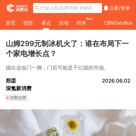
注册/
登录
New
首页
报告
看点
活动
榜单
CBNDataBox
山姆299元制冰机火了：谁在布局下一
个家电增长点？
踢出这临门一脚，门后可能是千亿级的市场。
郑栾
2026.06.02
深氪新消费
#
消费趋势