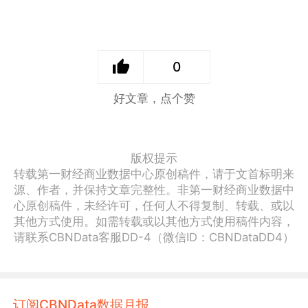
0
好文章，点个赞
版权提示
转载第一财经商业数据中心原创稿件，请于文首标明来
源、作者，并保持文章完整性。非第一财经商业数据中
心原创稿件，未经许可，任何人不得复制、转载、或以
其他方式使用。如需转载或以其他方式使用稿件内容，
请联系CBNData客服DD-4（微信ID：CBNDataDD4）
订阅CBNData数据月报