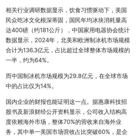
相关行业调研数据显示，饮食习惯驱动下，美国
民众吃冰文化根深蒂固，国民年均冰块消耗量高
达400磅（约181公斤），中国家用电器协会统计
数据显示，2024年，北美和欧洲制冰机市场规模
合计为136.3亿元，占比超过全球整体市场规模的
一半，约为64%。
而中国制冰机市场规模为29.8亿元，在全球市场
中的占比仅为14%。
国内企业的财报也能证明这一点。据惠康科技招
股书及新浪财经公开资料显示，公司收入结构高
度依赖海外市场，整体70%的营收来自海外业
务，其中单一美国市场营收占比突破60%，是企