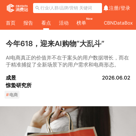
注册/
登录
New
首页
报告
看点
活动
榜单
CBNDataBox
今年618，迎来AI购物“大乱斗”
AI电商真正的价值并不在于案头的用户数据增长，而在
于精准捕捉了全新场景下的用户需求和电商形态。
成昱
2026.06.02
惊蛰研究所
#
电商