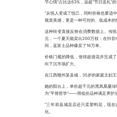
节心情"占比达63%，远超“节日送礼”的
“从悦人变成了悦己，同时价格也要适中
视觉美感，更是一种可控的、低成本的
这种转变直接反映在消费数据上。传统
元，一个夏天能卖出200万枝；在抖音电
间，蓝富士品种爆卖了16万单。
价格门槛的降低，使得超级花卉完成了从
向下沉市场扩大。
在江西赣州某县城，35岁的家庭主妇王
她的阳台上，单价超千元的黑凤凰蔓绿
为“平替哲学”——用低价品种满足养
“三年前县城花店还只卖塑料花，现在
化。