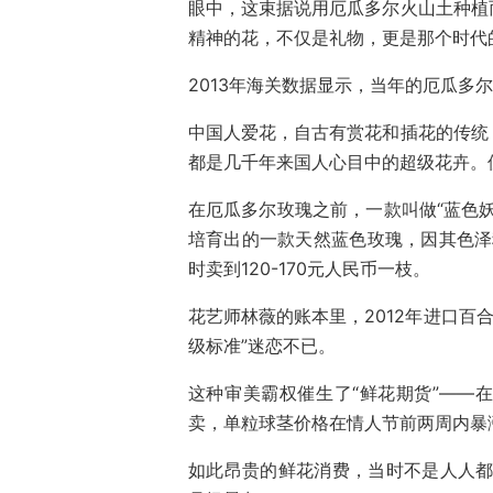
眼中，这束据说
用厄瓜多尔火山土种植
精神的花，
不仅是礼物，更是那个时代
2013年海关数据显示，当年的厄瓜多尔玫
中国人爱花，自古有赏花和插花的传统
都是几千年来国人心目中的超级花卉。
在厄瓜多尔玫瑰之前，一款叫做“蓝色
培育出的一款天然蓝色玫瑰，因其色泽
时卖到120-170元人民币一枝。
花艺师林薇的账本里，2012年进口百
级标准”迷恋不已。
这种审美霸权催生了“鲜花期货”——
卖，单粒球茎价格在情人节前两周内暴涨
如此昂贵的鲜花消费，当时不是人人都