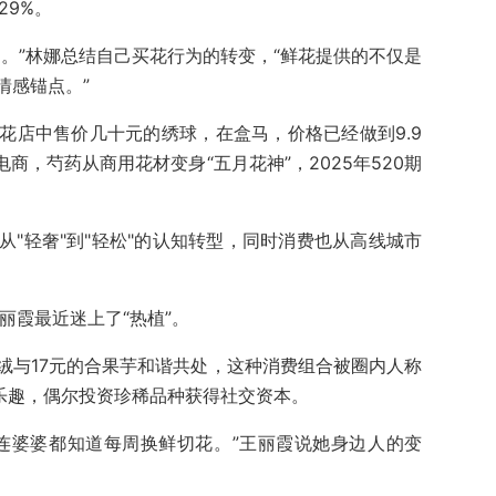
29%。
。”林娜总结自己买花行为的转变，“鲜花提供的不仅是
情感锚点。”
花店中售价几十元的绣球，在盒马，价格已经做到9.9
商，芍药从商用花材变身“五月花神”，2025年520期
"轻奢"到"轻松"的认知转型，同时消费也从高线城市
丽霞最近迷上了“热植”。
绒与17元的合果芋和谐共处，这种消费组合被圈内人称
护乐趣，偶尔投资珍稀品种获得社交资本。
连婆婆都知道每周换鲜切花。”王丽霞说她身边人的变