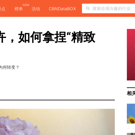
NEW
看点
榜单
活动
CBNDataBOX
花卉，如何拿捏“精致
观为何转变？
相