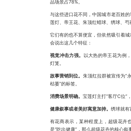
品场景占78%。
与这些进口花不同，中国城市老百姓的
莲灯、帝王花、朱顶红蜡球、绣球、芍
它们有的也不算便宜，但依然吸引着城
会说出这几个特征：
视觉冲击力强。‌
以大热的帝王花为例，
灯笼。
故事营销到位。
朱顶红拉群被宣传为“永
枯萎”的标签。
消费场景明确。
宝莲灯主打“客厅C位”
健康叙事或者美好寓意加持。
绣球就有
有花商表示，某种程度上，超级花卉也
是“吃出健康”，那么超级花卉的核心叙事