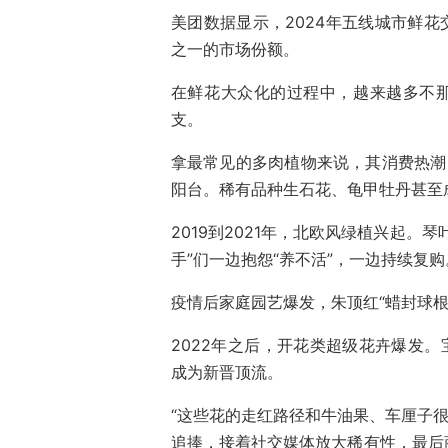
美团数据显示，2024年五线城市鲜花
之一的市场份额。
在鲜花大众化的过程中，越来越多不那
支。
拿最常见的多肉植物来说，其消费热潮大
阳台。稀有品种生石花、龟甲牡丹甚至
‌2019到2021年，北欧风绿植兴起
手”们一边抱怨“养不活”，一边持续复购
疫情后家庭园艺爆发，朱顶红“蜡封球根
2022年之后‌，开花类超级花卉爆发
成为新晋顶流。
“这些花的走红路径和牛油果、车厘子很
追捧，接着社交媒体放大稀有性，最后商