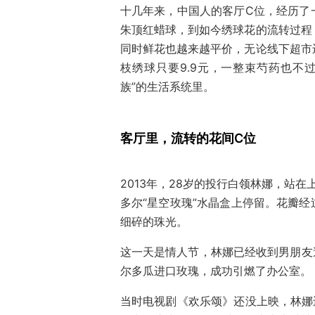
十几年来，中国人的客厅C位，经历了
朱顶红蜡球，到如今绣球花的流转过程
同时鲜花也越来越平价，无论线下超市
枝绣球只要9.9元，一整束芍药也不
族”的生活系统里。
客厅里，流转的花间C位
2013年，28岁的投行白领林娜，站
多尔“星空玫瑰”水晶盒上停留。花瓣
细碎的珠光。
这一天是情人节，林娜已经收到男朋友
尔多瓜进口玫瑰，成功引燃了办公室。
当时电视剧《欢乐颂》还没上映，林娜