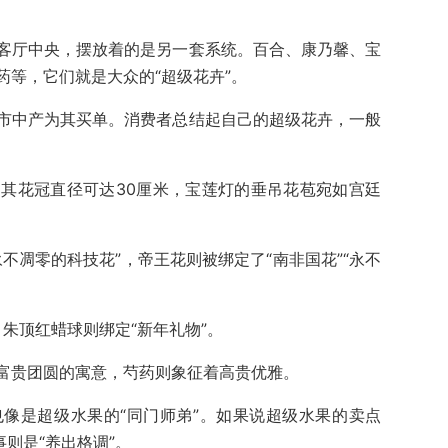
客厅中央，摆放着的是另一套系统。百合、康乃馨、宝
药等，它们就是大众的“超级花卉”。
市中产为其买单。消费者总结起自己的超级花卉，一般
其花冠直径可达30厘米，宝莲灯的垂吊花苞宛如宫廷
不凋零的科技花”，帝王花则被绑定了“南非国花”“永不
，朱顶红蜡球则绑定“新年礼物”。
富贵团圆的寓意，芍药则象征着高贵优雅。
像是超级水果的“同门师弟”。如果说超级水果的卖点
则是“养出格调”。