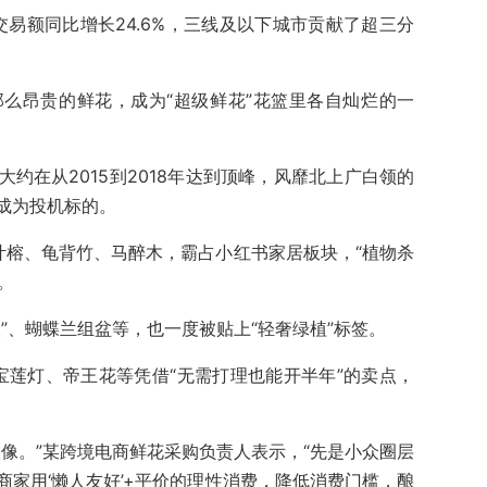
交易额同比增长24.6%，三线及以下城市贡献了超三分
么昂贵的鲜花，成为“超级鲜花”花篮里各自灿烂的一
约在从2015到2018年‌达到顶峰，风靡北上广白领的
成为投机标的。
。琴叶榕、龟背竹、马醉木，霸占小红书家居板块，“植物杀
。
”、蝴蝶兰组盆等，也一度被贴上“轻奢绿植”标签。‌
。宝莲灯、帝王花等凭借“无需打理也能开半年”的卖点，
像。”某跨境电商鲜花采购负责人表示，“先是小众圈层
家用‘懒人友好’+平价的理性消费，降低消费门槛，酿