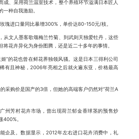
而成、采用荷兰温室技术，整个养殖环节溢满日本匠人
的一种自我激励。
瑰进口量同比暴增300%，单价达80-150元/枝。
，从文人墨客歌颂梅兰竹菊、到武则天独爱牡丹，这些
但将花卉异化为身份图腾，还是近二十多年的事情。
妖姬”的花也曾在鲜花界独领风骚。这是日本三得利公司
稀有且神秘，2006年亮相之后就火遍东亚，价格最高
合的采购价是国产的3倍，但她的高端客户仍然对“荷兰A
在广州芳村花卉市场，曾出现荷兰郁金香球茎的预售炒
400%。
能企及。数据显示，2012年左右进口花卉消费中，礼