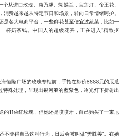
一个从进口玫瑰、康乃馨、蝴蝶兰，宝莲灯、帝王花、
，消费越来越从特定节日和场景，转向日常情绪呵护。
还是各大电商平台，一些鲜花甚至便宜过蔬菜，比如一
过一杯奶茶钱。中国人的超级花卉，正在进入“精致抠
在上海恒隆广场的玫瑰专柜前，手指在标价8888元的厄瓜
经过特殊处理，呈现出银河般的蓝紫色，冷光灯下折射出
送的11朵红玫瑰，但她还是咬咬牙，自己购买了一束厄
还不晓得自己这种行为，日后会被叫做“樊胜美”。在她