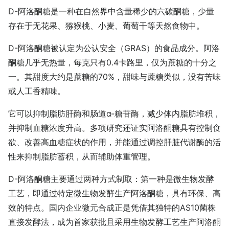
D-阿洛酮糖是一种在自然界中含量稀少的六碳酮糖，少量
存在于无花果、猕猴桃、小麦、葡萄干等天然食物中。
D-阿洛酮糖被认定为公认安全（GRAS）的食品成分。阿洛
酮糖几乎无热量，每克只有0.4卡路里，仅为蔗糖的十分之
一。其甜度大约是蔗糖的70%，甜味与蔗糖类似，没有苦味
或人工香精味。
它可以抑制脂肪肝酶和肠道α-糖苷酶，减少体内脂肪堆积，
并抑制血糖浓度升高。多项研究还证实阿洛酮糖具有控制食
欲、改善高血糖症状的作用，并能通过调控肝脏代谢酶的活
性来抑制脂肪蓄积，从而辅助体重管理。
D-阿洛酮糖主要通过两种方式制取：第一种是微生物发酵
工艺，即通过特定微生物发酵生产阿洛酮糖，具有环保、高
效的特点。国内企业微元合成正是凭借其独特的AS10菌株
直接发酵法，成为首家获批且采用生物发酵工艺生产阿洛酮