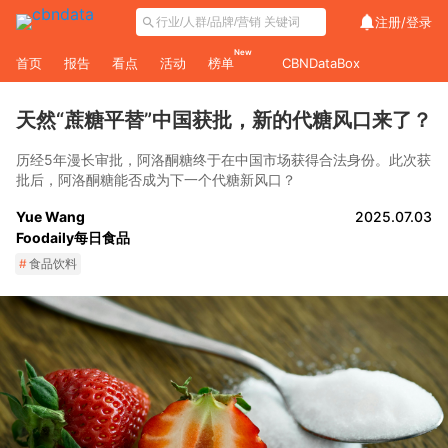
注册/
登录
New
首页
报告
看点
活动
榜单
CBNDataBox
天然“蔗糖平替”中国获批，新的代糖风口来了？
历经5年漫长审批，阿洛酮糖终于在中国市场获得合法身份。此次获
批后，阿洛酮糖能否成为下一个代糖新风口？
Yue Wang
2025.07.03
Foodaily每日食品
#
食品饮料