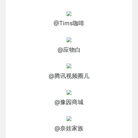
@Tims咖啡
@应物白
@腾讯视频圈儿
@豫园商城
@奈娃家族